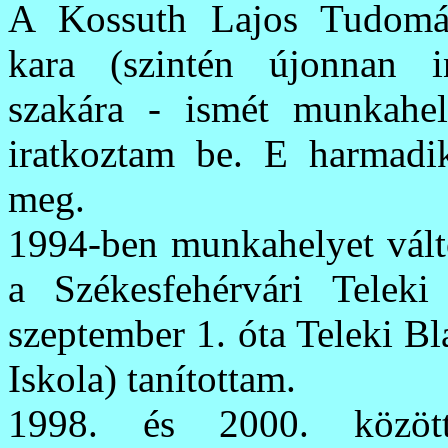
A Kossuth Lajos Tudomá
kara (szintén újonnan in
szakára - ismét munkahe
iratkoztam be. E harmad
meg.
1994-ben munkahelyet válto
a Székesfehérvári Telek
szeptember 1. óta Teleki B
Iskola) tanítottam.
1998. és 2000. közöt