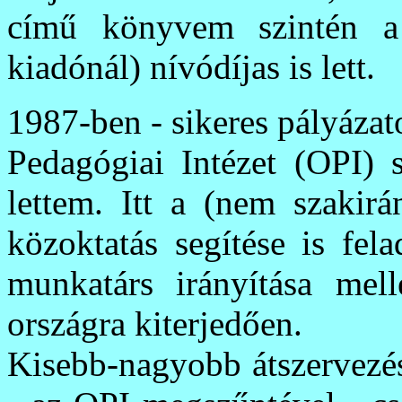
című könyvem szintén a
kiadónál) nívódíjas is lett.
1987-ben - sikeres pályázat
Pedagógiai Intézet (OPI) s
lettem. Itt a (nem szakirá
közoktatás segítése is fel
munkatárs irányítása mell
országra kiterjedően.
Kisebb-nagyobb átszervezé