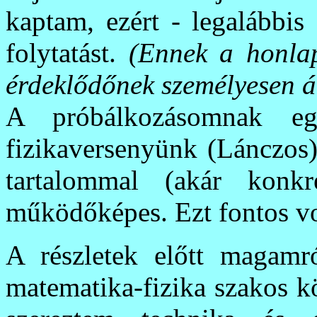
kaptam, ezért - legalábbi
folytatást.
(Ennek a honlap
érdeklődőnek személyesen ál
A próbálkozásomnak e
fizikaversenyünk (Lánczos)
tartalommal (akár konkré
működőképes. Ezt fontos v
A részletek előtt magamró
matematika-fizika szakos k