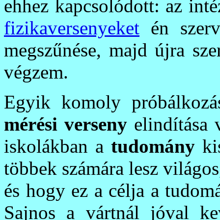
ehhez kapcsolódott: az intéz
fizikaversenyeket
én szerv
megszűnése, majd újra szer
végzem.
Egyik komoly próbálkoz
mérési verseny
elindítása 
iskolákban a
tudomány
ki
többek számára lesz világo
és hogy ez a célja a tudom
Sajnos a vártnál jóval ke