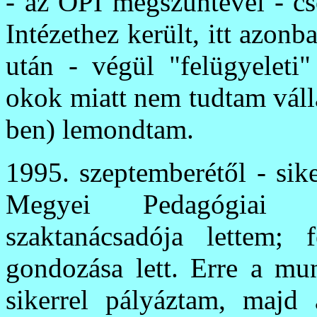
- az OPI megszűntével - c
Intézethez került, itt azon
után - végül "felügyeleti"
okok miatt nem tudtam válla
ben) lemondtam.
1995. szeptemberétől - sik
Megyei Pedagógiai Sz
szaktanácsadója lettem; 
gondozása lett. Erre a mu
sikerrel pályáztam, majd