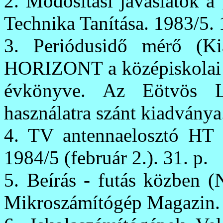
2. Módosítási javaslatok a
Technika Tanítása. 1983/5. 
3. Periódusidő mérő (Kiál
HORIZONT a középiskolai és
évkönyve. Az Eötvös Lo
használatra szánt kiadványa
4. TV antennaelosztó HT 
1984/5 (február 2.). 31. p.
5. Beírás - futás közben (
Mikroszámítógép Magazin. 