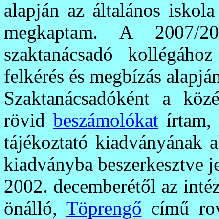
alapján az általános iskol
megkaptam. A 2007/20
szaktanácsadó kollégához
felkérés és megbízás alapján
Szaktanácsadóként a közép
rövid
beszámolókat
írtam, 
tájékoztató kiadványának a
kiadványba beszerkesztve j
2002. decemberétől az inté
önálló,
Töprengő
című rova