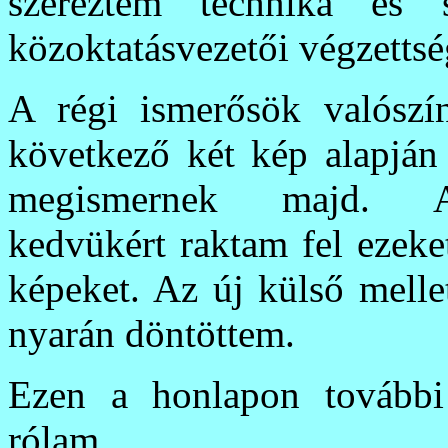
szereztem technika és s
közoktatásvezetői végzettsé
A régi ismerősök valószí
következő két kép alapján
megismernek majd.
kedvükért raktam fel ezeket
képeket. Az új külső melle
nyarán döntöttem.
Ezen a honlapon továb
rólam.