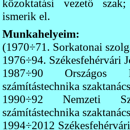
közoktatási vezető szak
ismerik el.
Munkahelyeim:
(1970÷71. Sorkatonai szolgá
1976÷94. Székesfehérvári J
1987÷90 Országos Pe
számítástechnika szaktanác
1990÷92 Nemzeti Sza
számítástechnika szaktanác
1994÷2012 Székesfehérvári