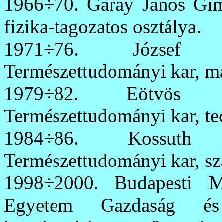
1966÷70. Garay János Gim
fizika-tagozatos osztálya.
1971÷76. József A
Természettudományi kar, mat
1979÷82. Eötvös L
Természettudományi kar, tec
1984÷86. Kossuth 
Természettudományi kar, szá
1998÷2000. Budapesti M
Egyetem Gazdaság és 