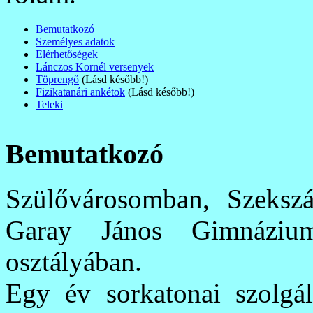
Bemutatkozó
Személyes adatok
Elérhetőségek
Lánczos Kornél versenyek
Töprengő
(Lásd később!)
Fizikatanári ankétok
(Lásd később!)
Teleki
Bemutatkozó
Szülővárosomban, Szekszá
Garay János Gimnázium 
osztályában.
Egy év sorkatonai szolgá