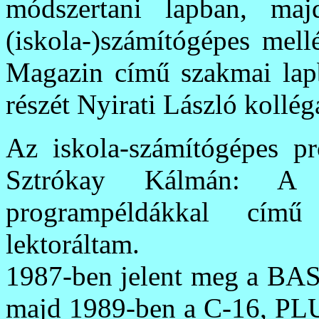
módszertani lapban, ma
(iskola-)számítógépes mell
Magazin című szakmai lap
részét Nyirati László kollég
Az iskola-számítógépes p
Sztrókay Kálmán: A
programpéldákkal cím
lektoráltam.
1987-ben jelent meg a BA
majd 1989-ben a C-16, PL