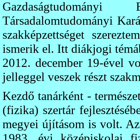
Gazdaságtudomány
Társadalomtudományi Karán
szakképzettséget szerezte
ismerik el. Itt diákjogi tém
2012. december 19-ével vo
jelleggel veszek részt szak
Kezdő tanárként - természe
(fizika) szertár fejleszté
megyei újításom is volt. A
1983. évi középiskolai fi