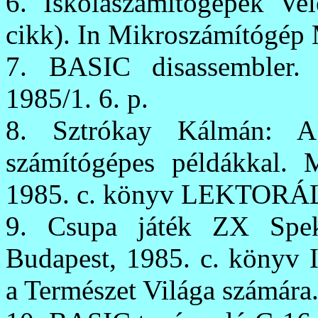
6. Iskolaszámítógépek Vel
cikk). In Mikroszámítógép 
7. BASIC disassembler.
1985/1. 6. p.
8. Sztrókay Kálmán: 
számítógépes példákkal. 
1985. c. könyv LEKTOR
9. Csupa játék ZX Spek
Budapest, 1985. c. kön
a Természet Világa számára.