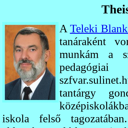
Thei
A
Teleki Blank
tanáraként vo
munkám a sz
pedagógiai 
szfvar.sulin
tantárgy go
középiskolákb
iskola felső tagozatába